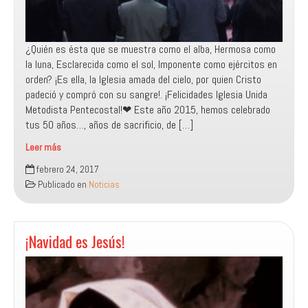
¿Quién es ésta que se muestra como el alba, Hermosa como
la luna, Esclarecida como el sol, Imponente como ejércitos en
orden? ¡Es ella, la Iglesia amada del cielo, por quien Cristo
padeció y compró con su sangre!. ¡Felicidades Iglesia Unida
Metodista Pentecostal!❤ Este año 2015, hemos celebrado
tus 50 años…, años de sacrificio, de […]
Leer más
Recordando
febrero 24, 2017
nuestros
Publicado en
Noticias
50
años
¡Navidad es Jesús!