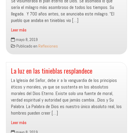
Se vislumbraba el plan eterno de Dios. Se asomaba lo que
sería el milagro más asombroso de todos los tiempos. Su
llegada. Y 700 años antes, se anunciaba este milagro. “El
pueblo que andaba en tinieblas vio […]
Leer más
¡Un
mayo 8, 2019
niño
Publicado en
Reflexiones
nos
es
nacido!
La luz en las tinieblas resplandece
La Iglesia del Señor, debe ir a la vanguardia de los principios
éticos y morales, ya que se sustenta en los absolutos
morales del Dios Eterno. Existe solo una fuente de moral,
verdad espiritual y autoridad que jamás cambia…Dios y Su
Palabra. La Palabra de Dios es nuestro único absoluto real, los
hombres pueden creer […]
Leer más
La
mayo 8, 2019