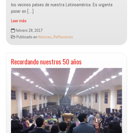
los vecinos países de nuestra Latinoamérica. Es urgente
poner en […]
Leer más
Ideología
febrero 28, 2017
de
Publicado en
Noticias
,
Reflexiones
género
y
sus
pretensiones
Recordando nuestros 50 años