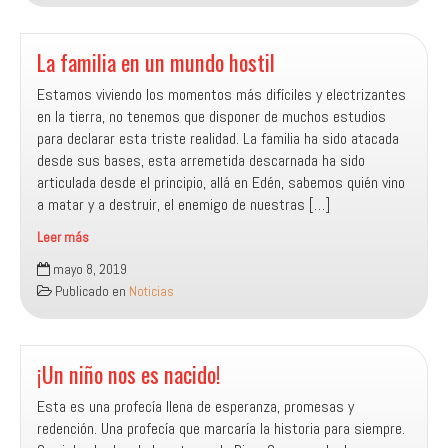
DE
DIOS
EN
La familia en un mundo hostil
MI
Estamos viviendo los momentos más difíciles y electrizantes
FAMILIA
en la tierra, no tenemos que disponer de muchos estudios
para declarar esta triste realidad. La familia ha sido atacada
desde sus bases, esta arremetida descarnada ha sido
articulada desde el principio, allá en Edén, sabemos quién vino
a matar y a destruir, el enemigo de nuestras […]
Leer más
La
mayo 8, 2019
familia
Publicado en
Noticias
en
un
mundo
hostil
¡Un niño nos es nacido!
Esta es una profecía llena de esperanza, promesas y
redención. Una profecía que marcaría la historia para siempre.