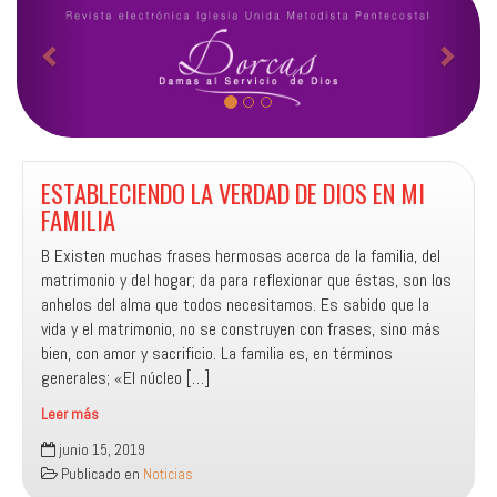
n
i
t
g
e
u
r
i
i
e
o
n
ESTABLECIENDO LA VERDAD DE DIOS EN MI
r
t
FAMILIA
e
B Existen muchas frases hermosas acerca de la familia, del
matrimonio y del hogar; da para reflexionar que éstas, son los
anhelos del alma que todos necesitamos. Es sabido que la
vida y el matrimonio, no se construyen con frases, sino más
bien, con amor y sacrificio. La familia es, en términos
generales; «El núcleo […]
Leer más
ESTABLECIENDO
junio 15, 2019
LA
Publicado en
Noticias
VERDAD