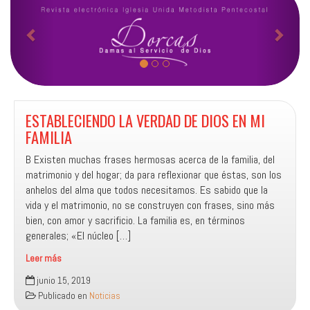
n
i
t
g
e
u
r
i
i
e
o
n
ESTABLECIENDO LA VERDAD DE DIOS EN MI
r
t
FAMILIA
e
B Existen muchas frases hermosas acerca de la familia, del
matrimonio y del hogar; da para reflexionar que éstas, son los
anhelos del alma que todos necesitamos. Es sabido que la
vida y el matrimonio, no se construyen con frases, sino más
bien, con amor y sacrificio. La familia es, en términos
generales; «El núcleo […]
Leer más
ESTABLECIENDO
junio 15, 2019
LA
Publicado en
Noticias
VERDAD