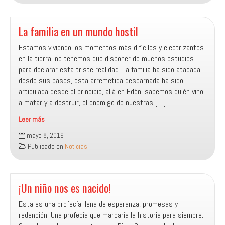
DE
DIOS
EN
La familia en un mundo hostil
MI
Estamos viviendo los momentos más difíciles y electrizantes
FAMILIA
en la tierra, no tenemos que disponer de muchos estudios
para declarar esta triste realidad. La familia ha sido atacada
desde sus bases, esta arremetida descarnada ha sido
articulada desde el principio, allá en Edén, sabemos quién vino
a matar y a destruir, el enemigo de nuestras […]
Leer más
La
mayo 8, 2019
familia
Publicado en
Noticias
en
un
mundo
hostil
¡Un niño nos es nacido!
Esta es una profecía llena de esperanza, promesas y
redención. Una profecía que marcaría la historia para siempre.