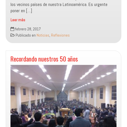
los vecinos países de nuestra Latinoamérica. Es urgente
poner en […]
Leer más
Ideología
febrero 28, 2017
de
Publicado en
Noticias
,
Reflexiones
género
y
sus
pretensiones
Recordando nuestros 50 años