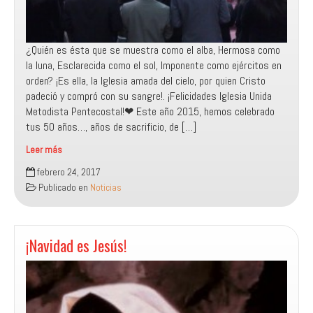
¿Quién es ésta que se muestra como el alba, Hermosa como
la luna, Esclarecida como el sol, Imponente como ejércitos en
orden? ¡Es ella, la Iglesia amada del cielo, por quien Cristo
padeció y compró con su sangre!. ¡Felicidades Iglesia Unida
Metodista Pentecostal!❤ Este año 2015, hemos celebrado
tus 50 años…, años de sacrificio, de […]
Leer más
Recordando
febrero 24, 2017
nuestros
Publicado en
Noticias
50
años
¡Navidad es Jesús!