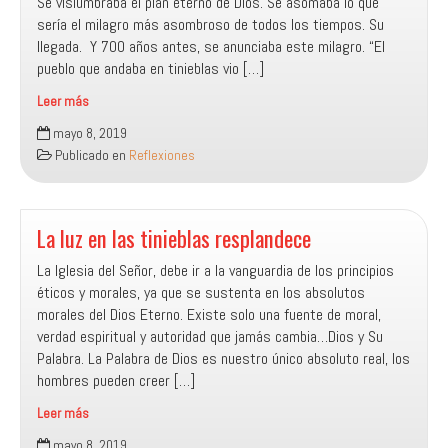
Se vislumbraba el plan eterno de Dios. Se asomaba lo que
sería el milagro más asombroso de todos los tiempos. Su
llegada. Y 700 años antes, se anunciaba este milagro. “El
pueblo que andaba en tinieblas vio […]
Leer más
¡Un
mayo 8, 2019
niño
Publicado en
Reflexiones
nos
es
nacido!
La luz en las tinieblas resplandece
La Iglesia del Señor, debe ir a la vanguardia de los principios
éticos y morales, ya que se sustenta en los absolutos
morales del Dios Eterno. Existe solo una fuente de moral,
verdad espiritual y autoridad que jamás cambia…Dios y Su
Palabra. La Palabra de Dios es nuestro único absoluto real, los
hombres pueden creer […]
Leer más
La
mayo 8, 2019