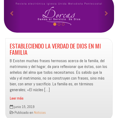
n
i
t
g
e
u
r
i
i
e
o
n
ESTABLECIENDO LA VERDAD DE DIOS EN MI
r
t
FAMILIA
e
B Existen muchas frases hermosas acerca de la familia, del
matrimonio y del hogar; da para reflexionar que éstas, son los
anhelos del alma que todos necesitamos. Es sabido que la
vida y el matrimonio, no se construyen con frases, sino más
bien, con amor y sacrificio. La familia es, en términos
generales; «El núcleo […]
Leer más
ESTABLECIENDO
junio 15, 2019
LA
Publicado en
Noticias
VERDAD