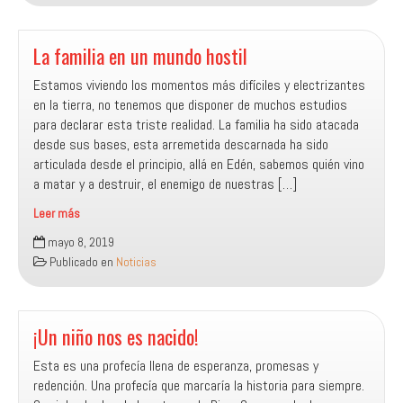
DE
DIOS
EN
La familia en un mundo hostil
MI
Estamos viviendo los momentos más difíciles y electrizantes
FAMILIA
en la tierra, no tenemos que disponer de muchos estudios
para declarar esta triste realidad. La familia ha sido atacada
desde sus bases, esta arremetida descarnada ha sido
articulada desde el principio, allá en Edén, sabemos quién vino
a matar y a destruir, el enemigo de nuestras […]
Leer más
La
mayo 8, 2019
familia
Publicado en
Noticias
en
un
mundo
hostil
¡Un niño nos es nacido!
Esta es una profecía llena de esperanza, promesas y
redención. Una profecía que marcaría la historia para siempre.