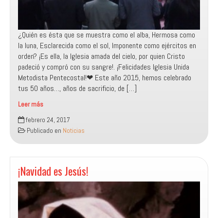
¿Quién es ésta que se muestra como el alba, Hermosa como
la luna, Esclarecida como el sol, Imponente como ejércitos en
orden? ¡Es ella, la Iglesia amada del cielo, por quien Cristo
padeció y compró con su sangre!. ¡Felicidades Iglesia Unida
Metodista Pentecostal!❤ Este año 2015, hemos celebrado
tus 50 años…, años de sacrificio, de […]
Leer más
Recordando
febrero 24, 2017
nuestros
Publicado en
Noticias
50
años
¡Navidad es Jesús!