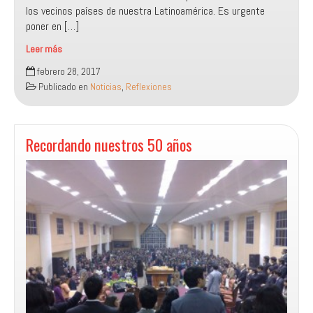
los vecinos países de nuestra Latinoamérica. Es urgente
poner en […]
Leer más
Ideología
febrero 28, 2017
de
Publicado en
Noticias
,
Reflexiones
género
y
sus
pretensiones
Recordando nuestros 50 años