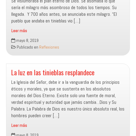
Se vislumbraba el plan eterno de Dios. Se asomaba lo que
sería el milagro más asombroso de todos los tiempos. Su
llegada. Y 700 años antes, se anunciaba este milagro. “El
pueblo que andaba en tinieblas vio […]
Leer más
¡Un
mayo 8, 2019
niño
Publicado en
Reflexiones
nos
es
nacido!
La luz en las tinieblas resplandece
La Iglesia del Señor, debe ir a la vanguardia de los principios
éticos y morales, ya que se sustenta en los absolutos
morales del Dios Eterno. Existe solo una fuente de moral,
verdad espiritual y autoridad que jamás cambia…Dios y Su
Palabra. La Palabra de Dios es nuestro único absoluto real, los
hombres pueden creer […]
Leer más
La
mayo 8, 2019