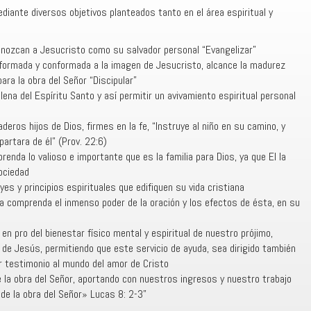
iante diversos objetivos planteados tanto en el área espiritual y
nozcan a Jesucristo como su salvador personal “Evangelizar”
formada y conformada a la imagen de Jesucristo, alcance la madurez
para la obra del Señor “Discipular”
ena del Espíritu Santo y así permitir un avivamiento espiritual personal
eros hijos de Dios, firmes en la fe, “Instruye al niño en su camino, y
partara de él” (Prov. 22:6)
enda lo valioso e importante que es la familia para Dios, ya que El la
ociedad
es y principios espirituales que edifiquen su vida cristiana
a comprenda el inmenso poder de la oración y los efectos de ésta, en su
en pro del bienestar físico mental y espiritual de nuestro prójimo,
de Jesús, permitiendo que este servicio de ayuda, sea dirigido también
r testimonio al mundo del amor de Cristo
 la obra del Señor, aportando con nuestros ingresos y nuestro trabajo
 de la obra del Señor» Lucas 8: 2-3”